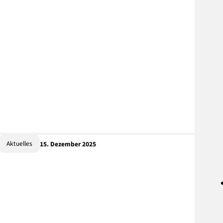
Aktuelles
15. Dezember 2025
Mitgliedschaftsehrungen
Die Abteilung Turnen durfte am 15.03.2026 viele